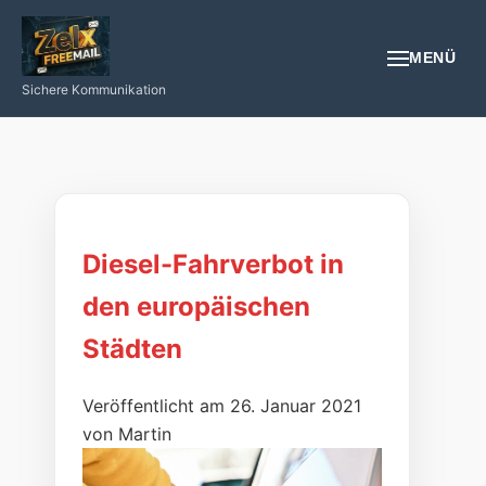
MENÜ
Sichere Kommunikation
EMAIL
REGISTRIEREN
NÜTZLICHES
Diesel-Fahrverbot in
den europäischen
GESUNDHEIT
Städten
PROGRAMIEREN/INTERNET/SMARTPHONE
Veröffentlicht am 26. Januar 2021
LOGIN
von Martin