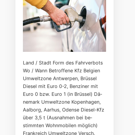
Land / Stadt Form des Fahr­ver­bots
Wo / Wann Be­trof­fe­ne Kfz Bel­gien
Um­welt­zo­ne Ant­wer­pen, Brüs­sel
Die­sel mit Eu­ro 0-2, Ben­zi­ner mit
Eu­ro 0 bzw. Eu­ro 1 (in Brüs­sel) Dä­
ne­mark Um­welt­zo­ne Ko­pen­ha­gen,
Aal­borg, Aar­hus, O­den­se Die­sel-Kfz
über 3,5 t (Aus­nah­men bei be­
stimm­ten Wohn­mo­bi­len mög­lich)
Fran­kreich Um­welt­zo­ne Versch.