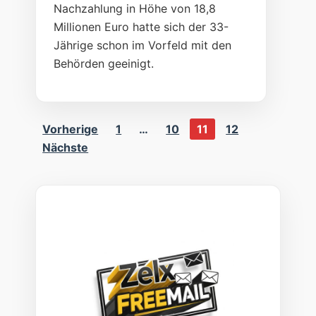
Nachzahlung in Höhe von 18,8
Millionen Euro hatte sich der 33-
Jährige schon im Vorfeld mit den
Behörden geeinigt.
Vorherige
1
…
10
11
12
Seitennummerierung
Nächste
der
Beiträge