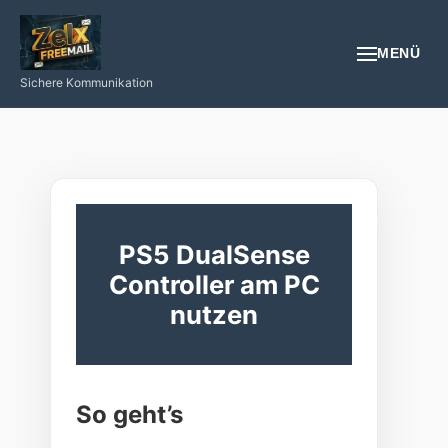
MENÜ
Sichere Kommunikation
EMAIL
REGISTRIEREN
NÜTZLICHES
PS5 DualSense
Controller am PC
GESUNDHEIT
nutzen
PROGRAMIEREN/INTERNET/SMARTPHONE
LOGIN
So geht’s