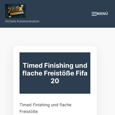
MENÜ
Sichere Kommunikation
EMAIL
REGISTRIEREN
NÜTZLICHES
Timed Finishing und
flache Freistöße Fifa
GESUNDHEIT
20
PROGRAMIEREN/INTERNET/SMARTPHONE
LOGIN
Timed Finishing und flache
Freistöße