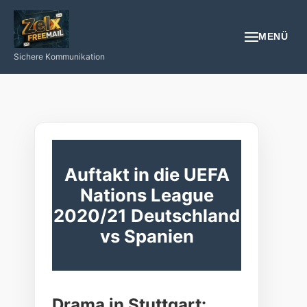
MENÜ
Sichere Kommunikation
EMAIL
REGISTRIEREN
NÜTZLICHES
Auftakt in die UEFA
Nations League
GESUNDHEIT
2020/21 Deutschland
PROGRAMIEREN/INTERNET/SMARTPHONE
vs Spanien
LOGIN
Drama in Stuttgart: