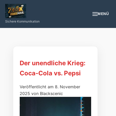
MENÜ
Sichere Kommunikation
EMAIL
REGISTRIEREN
NÜTZLICHES
Der unendliche Krieg:
Coca-Cola vs. Pepsi
GESUNDHEIT
PROGRAMIEREN/INTERNET/SMARTPHONE
Veröffentlicht am 8. November
2025 von Blackscenic
LOGIN